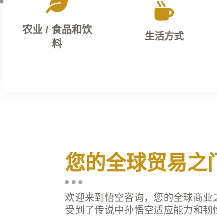


农业 / 食品和饮
生活方式
料
通过创新和可持续
提升您的日常生
您的全球贸易之
的农业解决方案培
活，使用我们为现
养繁荣
代生活设计的产品
欢迎来到悟空咨询，您的全球商业
受到了传说中孙悟空适应能力和韧