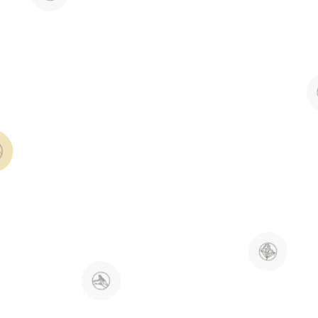
忠诚
勇气
决心
尊重
公平
谦逊
坚持不懈的追求，将愿景变为现实。
行动中的公平，每个决策中的正义。
坚定不移的承诺，稳固每一段关系
勇敢的心引领，克服每一个挑战。
尊重所有声音，包容我们的差异。
扎实的智慧，开放学习与成长。